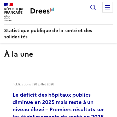
Recherch
M
RÉPUBLIQUE
FRANÇAISE
Statistique publique de la santé et des
solidarités
À la une
Publications | 28 juillet 2026
Le déficit des hôpitaux publics
diminue en 2025 mais reste à un
niveau élevé – Premiers résultats sur
les établissements de santé en 2025