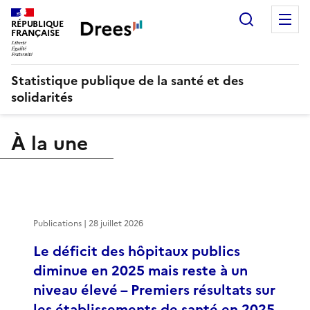
Recherch
M
RÉPUBLIQUE
FRANÇAISE
Statistique publique de la santé et des
solidarités
À la une
Publications | 28 juillet 2026
Le déficit des hôpitaux publics
diminue en 2025 mais reste à un
niveau élevé – Premiers résultats sur
les établissements de santé en 2025