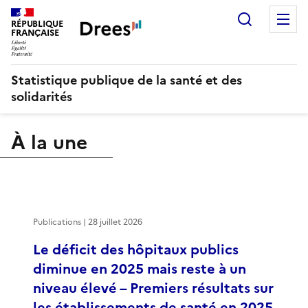
Recherch
M
RÉPUBLIQUE
FRANÇAISE
Statistique publique de la santé et des
solidarités
À la une
Publications | 28 juillet 2026
Le déficit des hôpitaux publics
diminue en 2025 mais reste à un
niveau élevé – Premiers résultats sur
les établissements de santé en 2025