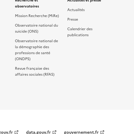
Recherche et
Actualités et presse
observatoires
Actualités
Mission Recherche (MiRe)
Presse
Observatoire national du
Calendrier des
suicide (ONS)
publications
Observatoire national de
la démographie des
professions de santé
(ONDPS)
Revue française des
affaires sociales (RFAS)
gouv.fr
data.gouv.fr
gouvernement.fr