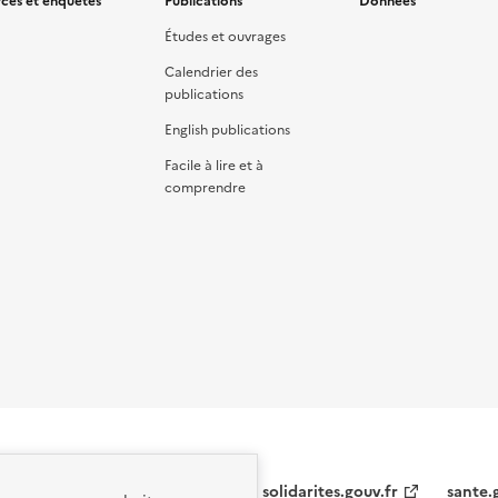
ces et enquêtes
Publications
Données
Études et ouvrages
Calendrier des
publications
English publications
Facile à lire et à
comprendre
solidarites.gouv.fr
sante.