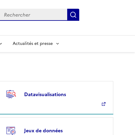
Rechercher
Submit
Input to search in solr server by keyword
Actualités et presse
Datavisualisations
Jeux de données