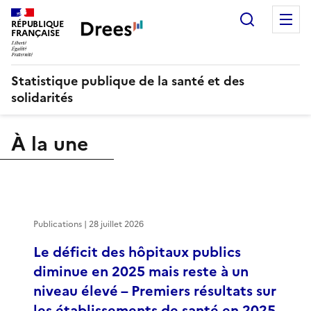
Recherch
M
RÉPUBLIQUE
FRANÇAISE
Statistique publique de la santé et des
solidarités
À la une
Publications | 28 juillet 2026
Le déficit des hôpitaux publics
diminue en 2025 mais reste à un
niveau élevé – Premiers résultats sur
les établissements de santé en 2025