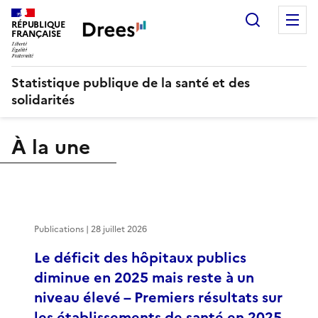
Recherch
M
RÉPUBLIQUE
FRANÇAISE
Statistique publique de la santé et des
solidarités
À la une
Publications | 28 juillet 2026
Le déficit des hôpitaux publics
diminue en 2025 mais reste à un
niveau élevé – Premiers résultats sur
les établissements de santé en 2025