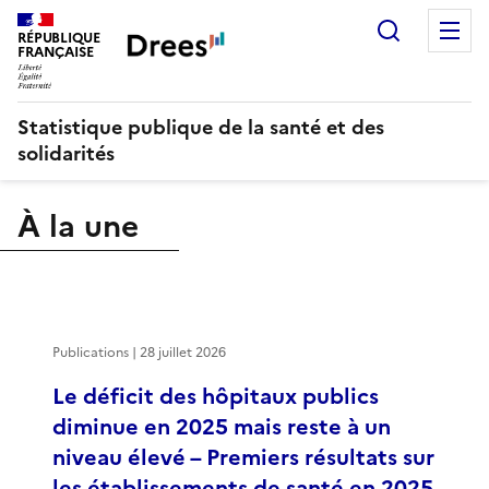
Recherch
M
RÉPUBLIQUE
FRANÇAISE
Statistique publique de la santé et des
solidarités
À la une
Publications | 28 juillet 2026
Le déficit des hôpitaux publics
diminue en 2025 mais reste à un
niveau élevé – Premiers résultats sur
les établissements de santé en 2025