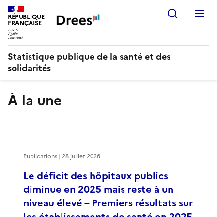
Recherch
M
RÉPUBLIQUE
FRANÇAISE
Statistique publique de la santé et des
solidarités
À la une
Publications | 28 juillet 2026
Le déficit des hôpitaux publics
diminue en 2025 mais reste à un
niveau élevé – Premiers résultats sur
les établissements de santé en 2025