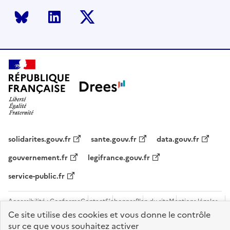
Bluesky
LinkedIn
Twitter
solidarites.gouv.fr
sante.gouv.fr
data.gouv.fr
gouvernement.fr
legifrance.gouv.fr
service-public.fr
Accessibilité : Conforme
Contact
S'abonner
Plan du site
Mentions légales
Flux RSS
Recrutements
Ce site utilise des cookies et vous donne le contrôle
sur ce que vous souhaitez activer