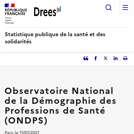
Aller
Recherc
au
RÉPUBLIQUE
FRANÇAISE
contenu
principal
Statistique publique de la santé et des
solidarités
Partager
Facebook
Partager
Partager
Imp
l'article
l'article
l'article
l'art
en
sur
sur
tant
Twitter
Linked
que
in
Observatoire National
citation
de la Démographie des
Professions de Santé
(ONDPS)
Paru le 11/01/2021