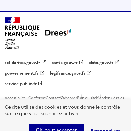
solidarites.gouv.fr
sante.gouv.fr
data.gouv.fr
gouvernement.fr
legifrance.gouv.fr
service-public.fr
Accessibilité : Conforme
Contact
S'abonner
Plan du site
Mentions légales
Flux RSS
Recrutements
Ce site utilise des cookies et vous donne le contrôle
sur ce que vous souhaitez activer
Sauf mention contraire, tous les contenus de ce site sont sous
licence
etalab-2.0
OK, tout accepter
Personnaliser