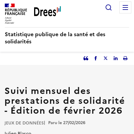
Aller
Recherc
au
RÉPUBLIQUE
FRANÇAISE
contenu
principal
Statistique publique de la santé et des
solidarités
Partager
Facebook
Partager
Partager
Imp
l'article
l'article
l'article
l'art
en
sur
sur
tant
Twitter
Linked
que
in
Suivi mensuel des
citation
prestations de solidarité
- Édition de février 2026
Paru le 27/02/2026
JEUX DE DONNÉES
Julien Blasco