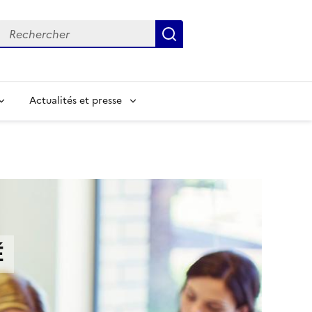
Rechercher
Submit
Input to search in solr server by keyword
Actualités et presse
É