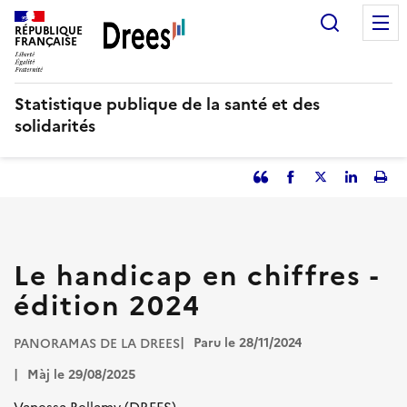
Aller
Recherc
au
RÉPUBLIQUE
FRANÇAISE
contenu
principal
Statistique publique de la santé et des
solidarités
Partager
Facebook
Partager
Partager
Imp
l'article
l'article
l'article
l'art
en
sur
sur
tant
Twitter
Linked
que
in
Le handicap en chiffres -
citation
édition 2024
Paru le 28/11/2024
PANORAMAS DE LA DREES
Màj le 29/08/2025