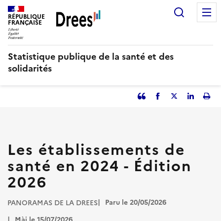
Aller
Recherc
au
RÉPUBLIQUE
FRANÇAISE
contenu
principal
Statistique publique de la santé et des
solidarités
Partager
Facebook
Partager
Partager
Imp
l'article
l'article
l'article
l'art
en
sur
sur
tant
Twitter
Linked
que
in
Les établissements de
citation
santé en 2024 - Édition
2026
Paru le 20/05/2026
PANORAMAS DE LA DREES
Màj le 15/07/2026