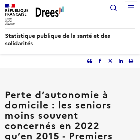
Aller
Recherc
au
RÉPUBLIQUE
FRANÇAISE
contenu
principal
Statistique publique de la santé et des
solidarités
Partager
Facebook
Partager
Partager
Imp
l'article
l'article
l'article
l'art
en
sur
sur
tant
Twitter
Linked
que
in
Perte d’autonomie à
citation
domicile : les seniors
moins souvent
concernés en 2022
qu’en 2015 - Premiers