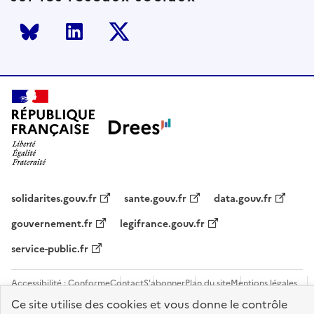
Bluesky
LinkedIn
Twitter
solidarites.gouv.fr
sante.gouv.fr
data.gouv.fr
gouvernement.fr
legifrance.gouv.fr
service-public.fr
Accessibilité : Conforme
Contact
S'abonner
Plan du site
Mentions légales
Flux RSS
Recrutements
Ce site utilise des cookies et vous donne le contrôle