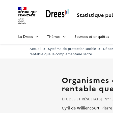
Aller
au
RÉPUBLIQUE
contenu
Statistique pub
FRANÇAISE
principal
La Drees
Thèmes
Sources et enquêtes
Accueil
Système de protection sociale
Dépens
rentable que la complémentaire santé
Organismes d
rentable qu
ÉTUDES ET RÉSULTATS
N° 1
Cyril de Williencourt, Pierr