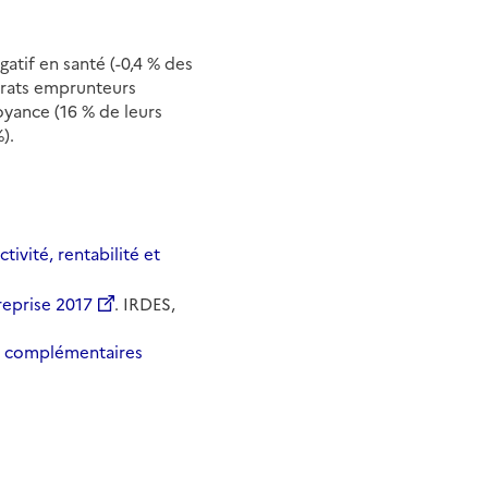
atif en santé (-0,4 % des
ntrats emprunteurs
oyance (16 % de leurs
).
tivité, rentabilité et
reprise 2017
. IRDES,
es complémentaires