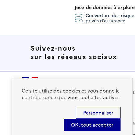
Jeux de données à explore
Couverture des risque
privés d’assurance
Suivez-nous
sur les réseaux sociaux
Ce site utilise des cookies et vous donne le
solidarites.gouv.fr
contrôle sur ce que vous souhaitez activer
Personnaliser
Accessibilité : Conforme
Contact
S'abonner
Plan du site
Mentions l
OK, tout accepter
Sauf mention contraire, tous les contenus de ce site sont sous
lic