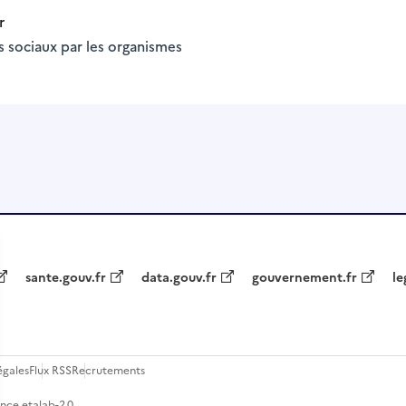
r
s sociaux par les organismes
sante.gouv.fr
data.gouv.fr
gouvernement.fr
le
égales
Flux RSS
Recrutements
ence etalab-2.0