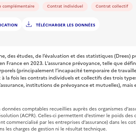
e complémentaire
Contrat individuel
Contrat collectif
ICATION
TÉLÉCHARGER LES DONNÉES
he, des études, de l’évaluation et des statistiques (Drees) p
n France en 2023. L’assurance prévoyance, telle que défin
porels (principalement l’incapacité temporaire de travailler e
 à la fois les contrats individuels et collectifs des trois ty
’assurance, institutions de prévoyance et mutuelles), mais e
s données comptables recueillies auprès des organismes d’assu
ésolution (ACPR). Celles-ci permettent d’estimer le poids des 
t commercialisé par les entreprises d’assurance) dans les coti
s les charges de gestion ni le résultat technique.