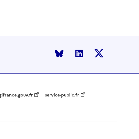
Bluesky
LinkedIn
Twitter
gifrance.gouv.fr
service-public.fr