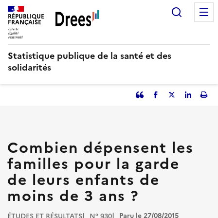
Aller
Recherc
au
RÉPUBLIQUE
FRANÇAISE
contenu
principal
Statistique publique de la santé et des
solidarités
Partager
Facebook
Partager
Partager
Imp
l'article
l'article
l'article
l'art
en
sur
sur
tant
Twitter
Linked
que
in
Combien dépensent les
citation
familles pour la garde
de leurs enfants de
moins de 3 ans ?
Paru le 27/08/2015
ÉTUDES ET RÉSULTATS
N° 930