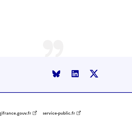
Bluesky
LinkedIn
Twitter
gifrance.gouv.fr
service-public.fr