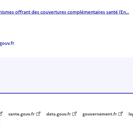
nismes offrant des couvertures complémentaires santé (En…
ouv.fr
sante.gouv.fr
data.gouv.fr
gouvernement.fr
le