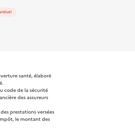
viduel
verture santé, élaboré
é.
du code de la sécurité
nancière des assureurs
 des prestations versées
’impôt, le montant des