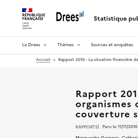
Aller
au
RÉPUBLIQUE
contenu
Statistique pub
FRANÇAISE
principal
La Drees
Thèmes
Sources et enquêtes
Accueil
Rapport 2010 - La situation financière 
Rapport 2010
organismes 
couverture 
Paru le 11/11/2010
RAPPORTS
Marguerite Garnero, Cather