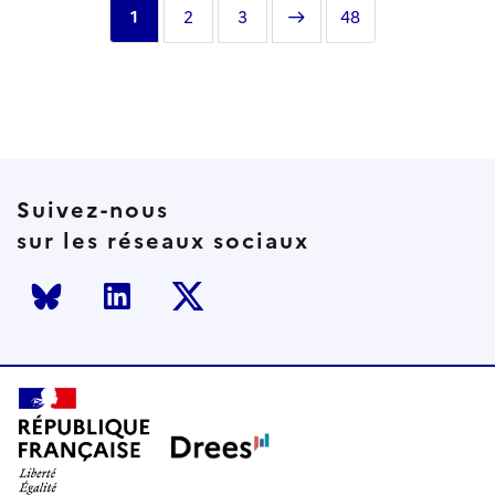
Page
1
Page
2
Page
3
Page
Dernière
48
courante
suivante
page
Suivez-nous
sur les réseaux sociaux
Bluesky
LinkedIn
Twitter