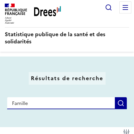
Aller
Recherc
au
RÉPUBLIQUE
FRANÇAISE
contenu
principal
Statistique publique de la santé et des
solidarités
Résultats de recherche
Recherche
Re
Fi