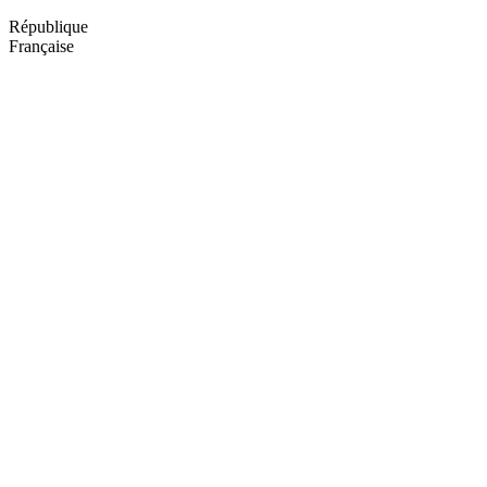
Aller
République
au
Française
contenu
principal