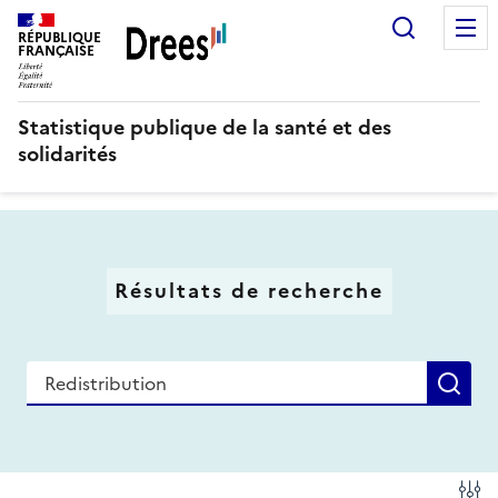
Aller
Recherc
au
RÉPUBLIQUE
FRANÇAISE
contenu
principal
Statistique publique de la santé et des
solidarités
Résultats de recherche
Recherche
Re
Fi