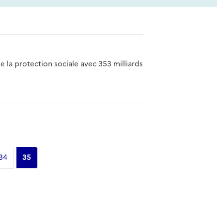
 la protection sociale avec 353 milliards
Page
34
Page
35
courante