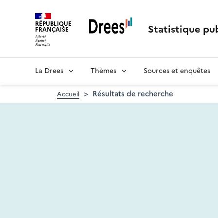
Aller
au
RÉPUBLIQUE
contenu
Statistique pub
FRANÇAISE
principal
La Drees
Thèmes
Sources et enquêtes
Résultats de recherche
Accueil