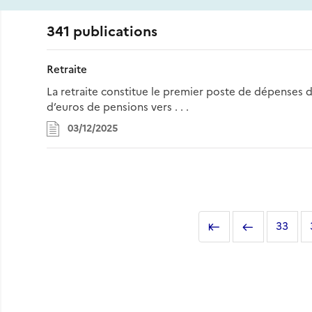
341 publications
Retraite
La retraite constitue le premier poste de dépenses de
d’euros de pensions vers . . .
03/12/2025
Pagination
Première
Page
Page
33
page
précédente