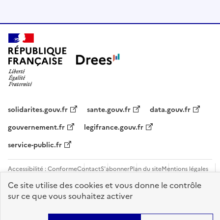
solidarites.gouv.fr
sante.gouv.fr
data.gouv.fr
gouvernement.fr
legifrance.gouv.fr
service-public.fr
Accessibilité : Conforme
Contact
S'abonner
Plan du site
Mentions légales
Flux RSS
Recrutements
Ce site utilise des cookies et vous donne le contrôle
sur ce que vous souhaitez activer
Sauf mention contraire, tous les contenus de ce site sont sous
licence
etalab-2.0