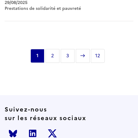
29/08/2025
Prestations de solidarité et pauvreté
Pagination
Page
1
Page
2
Page
3
Page
Dernière
12
courante
suivante
page
Suivez-nous
sur les réseaux sociaux
Bluesky
LinkedIn
Twitter