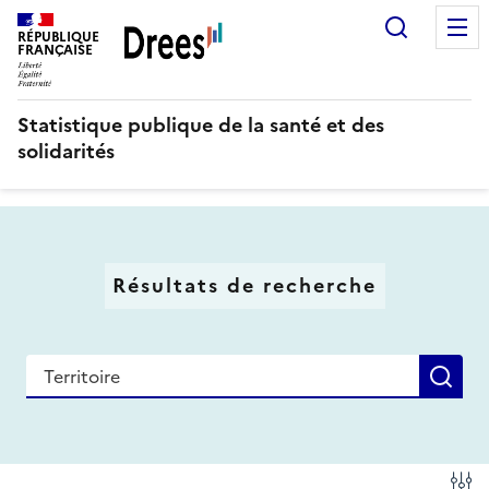
Aller
Recherc
au
RÉPUBLIQUE
FRANÇAISE
contenu
principal
Statistique publique de la santé et des
solidarités
Résultats de recherche
Recherche
Re
Fi