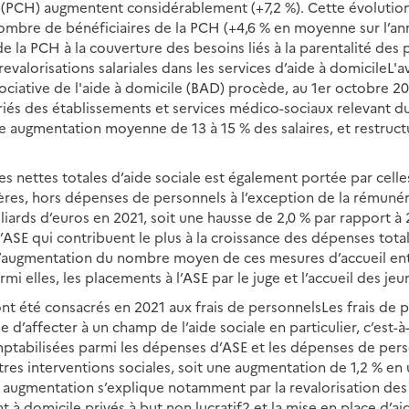
PCH) augmentent considérablement (+7,2 %). Cette évolution 
ombre de bénéficiaires de la PCH (+4,6 % en moyenne sur l’ann
 de la PCH à la couverture des besoins liés à la parentalité de
evalorisations salariales dans les services d’aide à domicile
L'a
ociative de l'aide à domicile (BAD) procède, au 1er octobre 20
riés des établissements et services médico-sociaux relevant d
e augmentation moyenne de 13 à 15 % des salaires, et restructu
 nettes totales d’aide sociale est également portée par celles
ières, hors dépenses de personnels à l’exception de la rémunér
illiards d’euros en 2021, soit une hausse de 2,0 % par rapport à
 l’ASE qui contribuent le plus à la croissance des dépenses tot
’augmentation du nombre moyen de ces mesures d’accueil entr
rmi elles, les placements à l’ASE par le juge et l’accueil des je
 ont été consacrés en 2021 aux frais de personnels
Les frais de 
le d’affecter à un champ de l’aide sociale en particulier, c’est-
mptabilisées parmi les dépenses d’ASE et les dépenses de per
res interventions sociales, soit une augmentation de 1,2 % en 
 augmentation s’explique notamment par la revalorisation des 
à domicile privés à but non lucratif2 et la mise en place d’a