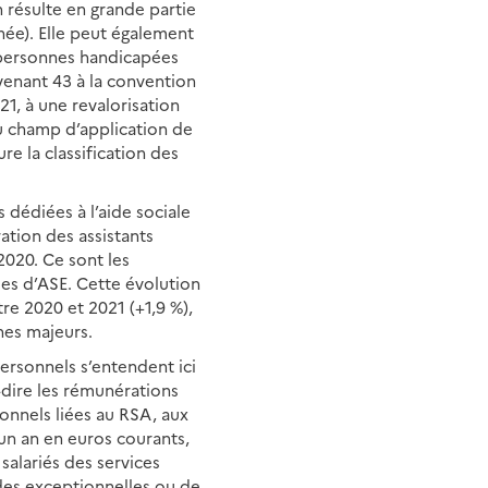
résulte en grande partie
ée). Elle peut également
s personnes handicapées
venant 43 à la convention
21, à une revalorisation
u champ d’application de
re la classification des
 dédiées à l’aide sociale
ation des assistants
 2020. Ce sont les
ales d’ASE. Cette évolution
e 2020 et 2021 (+1,9 %),
unes majeurs.
personnels s’entendent ici
à-dire les rémunérations
sonnels liées au RSA
, aux
un an en euros courants,
salariés des services
ides exceptionnelles ou de