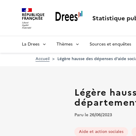
Aller
au
RÉPUBLIQUE
contenu
Statistique pub
FRANÇAISE
principal
La Drees
Thèmes
Sources et enquêtes
Accueil
Légère hausse des dépenses d’aide soc
Légère hauss
département
Paru le 26/06/2023
Aide et action sociales