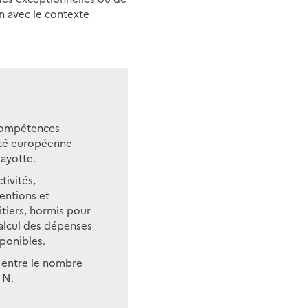
en avec le contexte
 compétences
vité européenne
Mayotte.
tivités,
entions et
itiers, hormis pour
calcul des dépenses
sponibles.
 entre le nombre
 N.