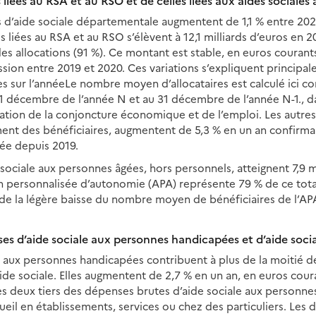
 liées au RSA et au RSO et de celles liées aux aides sociale
s d’aide sociale départementale augmentent de 1,1 % entre 20
s liées au RSA et au RSO s’élèvent à 12,1 milliards d’euros en 
s allocations (91 %). Ce montant est stable, en euros courants
ssion entre 2019 et 2020. Ces variations s’expliquent principal
s sur l’année
Le nombre moyen d’allocataires est calculé ici
31 décembre de l’année N et au 31 décembre de l’année N-1.
, d
ration de la conjoncture économique et de l’emploi. Les autre
nt des bénéficiaires, augmentent de 5,3 % en un an confirmant
vée depuis 2019.
sociale aux personnes âgées, hors personnels, atteignent 7,9 mi
n personnalisée d’autonomie (APA) représente 79 % de ce total
e la légère baisse du nombre moyen de bénéficiaires de l’APA 
s d’aide sociale aux personnes handicapées et d’aide socia
 aux personnes handicapées contribuent à plus de la moitié de
ide sociale. Elles augmentent de 2,7 % en un an, en euros cour
Les deux tiers des dépenses brutes d’aide sociale aux personn
cueil en établissements, services ou chez des particuliers. Les