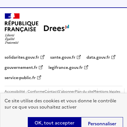
solidarites.gouv.fr
sante.gouv.fr
data.gouv.fr
gouvernement.fr
legifrance.gouv.fr
service-public.fr
Accessibilité : Conforme
Contact
S'abonner
Plan du site
Mentions légales
Flux RSS
Recrutements
Ce site utilise des cookies et vous donne le contrôle
sur ce que vous souhaitez activer
Sauf mention contraire, tous les contenus de ce site sont sous
licence
etalab-2.0
OK, tout accepter
Personnaliser