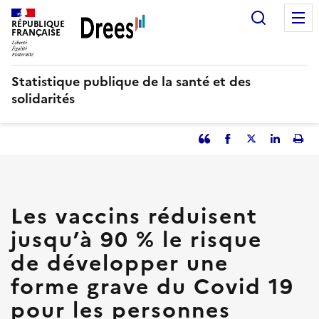
Aller
Recherc
au
RÉPUBLIQUE
FRANÇAISE
contenu
principal
Statistique publique de la santé et des
solidarités
Partager
Facebook
Partager
Partager
Imp
l'article
l'article
l'article
l'art
en
sur
sur
tant
Twitter
Linked
que
in
Les vaccins réduisent
citation
jusqu’à 90 % le risque
de développer une
forme grave du Covid 19
pour les personnes