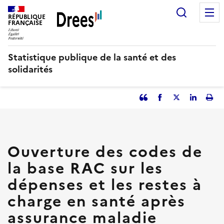
Aller
Recherc
au
RÉPUBLIQUE
FRANÇAISE
contenu
principal
Statistique publique de la santé et des
solidarités
Partager
Facebook
Partager
Partager
Imp
l'article
l'article
l'article
l'art
en
sur
sur
tant
Twitter
Linked
que
in
Ouverture des codes de
citation
la base RAC sur les
dépenses et les restes à
charge en santé après
assurance maladie