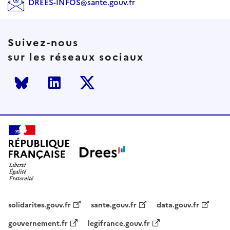
DREES-INFOS@sante.gouv.fr
Suivez-nous
sur les réseaux sociaux
Bluesky
LinkedIn
Twitter
solidarites.gouv.fr
sante.gouv.fr
data.gouv.fr
gouvernement.fr
legifrance.gouv.fr