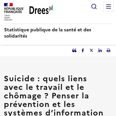
Aller
Recherc
au
RÉPUBLIQUE
FRANÇAISE
contenu
principal
Statistique publique de la santé et des
solidarités
Partager
Facebook
Partager
Partager
Imp
l'article
l'article
l'article
l'art
en
sur
sur
tant
Twitter
Linked
que
in
Suicide : quels liens
citation
avec le travail et le
chômage ? Penser la
prévention et les
systèmes d’information