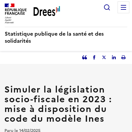
Aller
Recherc
au
RÉPUBLIQUE
FRANÇAISE
contenu
principal
Statistique publique de la santé et des
solidarités
Partager
Facebook
Partager
Partager
Imp
l'article
l'article
l'article
l'art
en
sur
sur
tant
Twitter
Linked
que
in
Simuler la législation
citation
socio-fiscale en 2023 :
mise à disposition du
code du modèle Ines
Paru le 14/02/2025