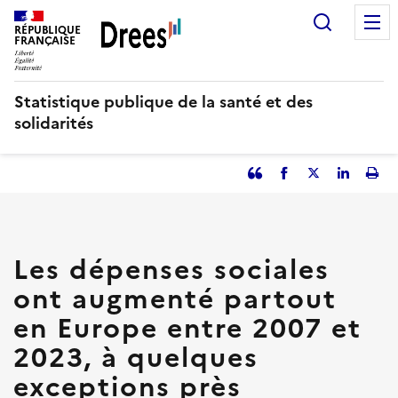
Aller
Recherc
au
RÉPUBLIQUE
FRANÇAISE
contenu
principal
Statistique publique de la santé et des
solidarités
Partager
Facebook
Partager
Partager
Imp
l'article
l'article
l'article
l'art
en
sur
sur
tant
Twitter
Linked
que
in
Les dépenses sociales
citation
ont augmenté partout
en Europe entre 2007 et
2023, à quelques
exceptions près