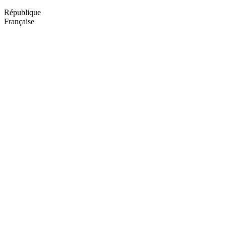
Aller
République
au
Française
contenu
principal