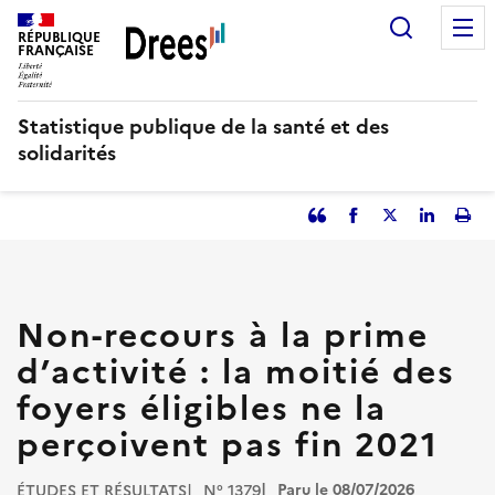
Aller
Recherc
au
RÉPUBLIQUE
FRANÇAISE
contenu
principal
Statistique publique de la santé et des
solidarités
Partager
Facebook
Partager
Partager
Imp
l'article
l'article
l'article
l'art
en
sur
sur
tant
Twitter
Linked
que
in
Non-recours à la prime
citation
d’activité : la moitié des
foyers éligibles ne la
perçoivent pas fin 2021
Paru le 08/07/2026
ÉTUDES ET RÉSULTATS
N° 1379