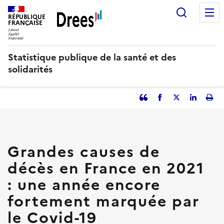
Aller
Recherc
au
RÉPUBLIQUE
FRANÇAISE
contenu
principal
Statistique publique de la santé et des
solidarités
Partager
Facebook
Partager
Partager
Imp
l'article
l'article
l'article
l'art
en
sur
sur
tant
Twitter
Linked
que
in
Grandes causes de
citation
décès en France en 2021
: une année encore
fortement marquée par
le Covid-19