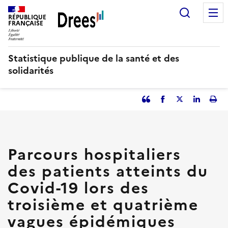
Aller
Recherc
au
RÉPUBLIQUE
FRANÇAISE
contenu
principal
Statistique publique de la santé et des
solidarités
Partager
Facebook
Partager
Partager
Imp
l'article
l'article
l'article
l'art
en
sur
sur
tant
Twitter
Linked
que
in
Parcours hospitaliers
citation
des patients atteints du
Covid-19 lors des
troisième et quatrième
vagues épidémiques