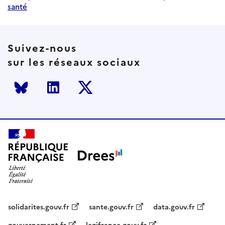
santé
Suivez-nous
sur les réseaux sociaux
Bluesky
LinkedIn
Twitter
solidarites.gouv.fr
sante.gouv.fr
data.gouv.fr