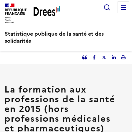
Aller
Recherc
au
RÉPUBLIQUE
FRANÇAISE
contenu
principal
Statistique publique de la santé et des
solidarités
Partager
Facebook
Partager
Partager
Imp
l'article
l'article
l'article
l'art
en
sur
sur
tant
Twitter
Linked
que
in
La formation aux
citation
professions de la santé
en 2015 (hors
professions médicales
et pharmaceutiques)