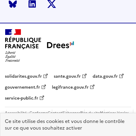
Bluesky
LinkedIn
Twitter
solidarites.gouv.fr
sante.gouv.fr
data.gouv.fr
gouvernement.fr
legifrance.gouv.fr
service-public.fr
Accessibilité : Conforme
Contact
S'abonner
Plan du site
Mentions légales
Flux RSS
Recrutements
Ce site utilise des cookies et vous donne le contrôle
sur ce que vous souhaitez activer
Sauf mention contraire, tous les contenus de ce site sont sous
licence