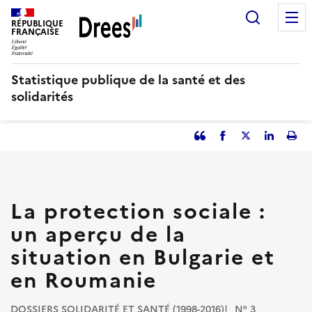
Aller
Recherc
au
RÉPUBLIQUE
FRANÇAISE
contenu
principal
Statistique publique de la santé et des
solidarités
Partager
Facebook
Partager
Partager
Imp
l'article
l'article
l'article
l'art
en
sur
sur
tant
Twitter
Linked
que
in
La protection sociale :
citation
un aperçu de la
situation en Bulgarie et
en Roumanie
DOSSIERS SOLIDARITÉ ET SANTÉ (1998-2016)
N° 3