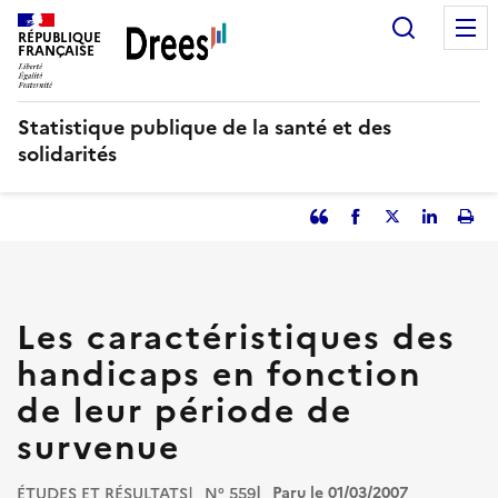
Aller
Recherc
au
RÉPUBLIQUE
FRANÇAISE
contenu
principal
Statistique publique de la santé et des
solidarités
Partager
Facebook
Partager
Partager
Imp
l'article
l'article
l'article
l'art
en
sur
sur
tant
Twitter
Linked
que
in
Les caractéristiques des
citation
handicaps en fonction
de leur période de
survenue
Paru le 01/03/2007
ÉTUDES ET RÉSULTATS
N° 559