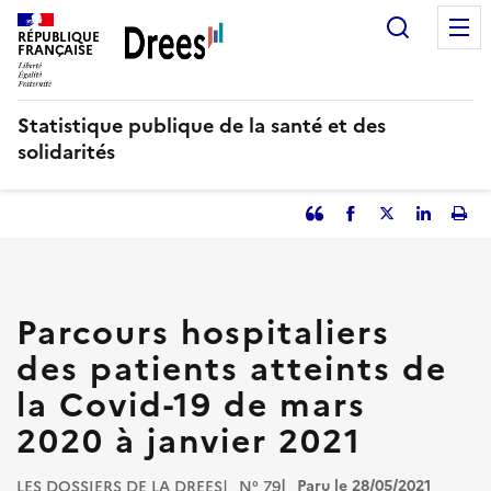
Aller
Recherc
au
RÉPUBLIQUE
FRANÇAISE
contenu
principal
Statistique publique de la santé et des
solidarités
Partager
Facebook
Partager
Partager
Imp
l'article
l'article
l'article
l'art
en
sur
sur
tant
Twitter
Linked
que
in
Parcours hospitaliers
citation
des patients atteints de
la Covid-19 de mars
2020 à janvier 2021
Paru le 28/05/2021
LES DOSSIERS DE LA DREES
N° 79