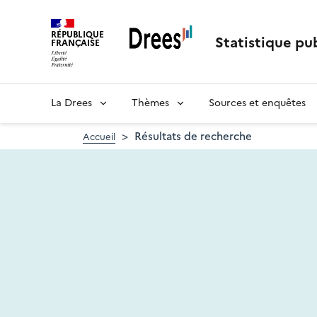
Aller
au
RÉPUBLIQUE
contenu
Statistique pub
FRANÇAISE
principal
La Drees
Thèmes
Sources et enquêtes
Résultats de recherche
Accueil