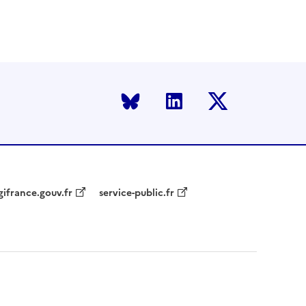
Bluesky
LinkedIn
Twitter
gifrance.gouv.fr
service-public.fr