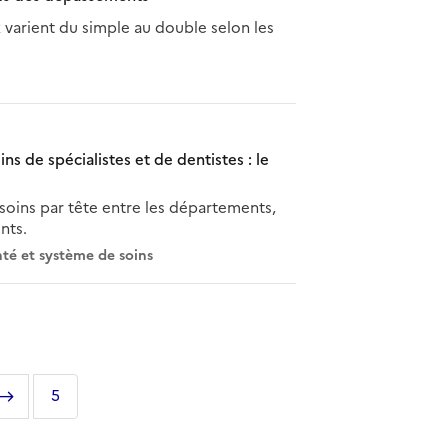
x varient du simple au double selon les
ns de spécialistes et de dentistes : le
oins par tête entre les départements,
nts.
té et système de soins
Page
Dernière
5
suivante
page