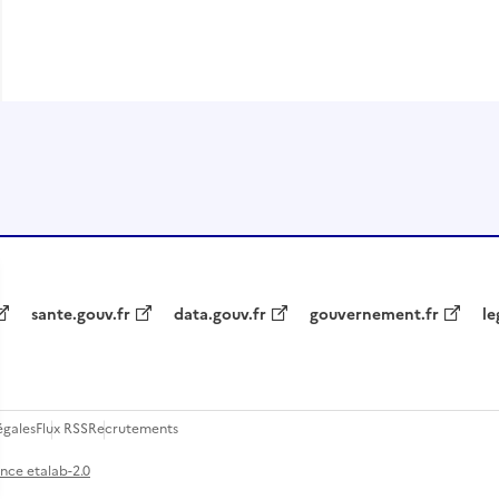
sante.gouv.fr
data.gouv.fr
gouvernement.fr
le
égales
Flux RSS
Recrutements
ence etalab-2.0