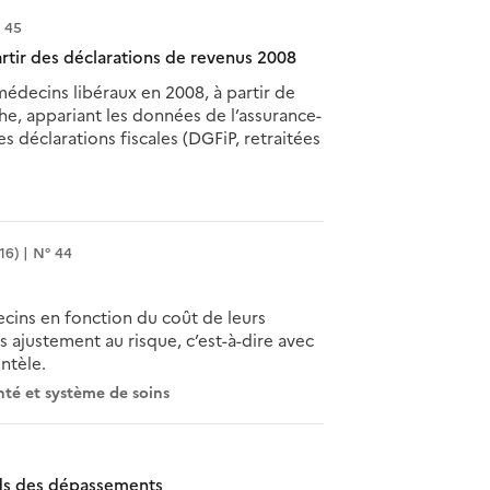
 45
rtir des déclarations de revenus 2008
édecins libéraux en 2008, à partir de
che, appariant les données de l’assurance-
s déclarations fiscales (DGFiP, retraitées
6) | N° 44
ecins en fonction du coût de leurs
 ajustement au risque, c’est-à-dire avec
ntèle.
nté et système de soins
oids des dépassements