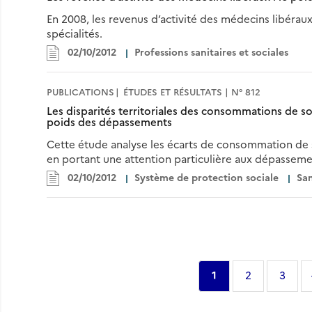
En 2008, les revenus d’activité des médecins libérau
spécialités.
02/10/2012
Professions sanitaires et sociales
PUBLICATIONS
ÉTUDES ET RÉSULTATS | N° 812
Les disparités territoriales des consommations de soi
poids des dépassements
Cette étude analyse les écarts de consommation de s
en portant une attention particulière aux dépasseme
02/10/2012
Système de protection sociale
San
Pagination
Page
1
Page
2
Page
3
courante