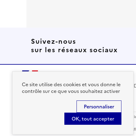
Suivez-nous
sur les réseaux sociaux
Ce site utilise des cookies et vous donne le
solidarites.gouv.fr
contrôle sur ce que vous souhaitez activer
Personnaliser
Accessibilité : Conforme
Contact
S'abonner
Plan du site
Mentions l
OK, tout accepter
Sauf mention contraire, tous les contenus de ce site sont sous
lic