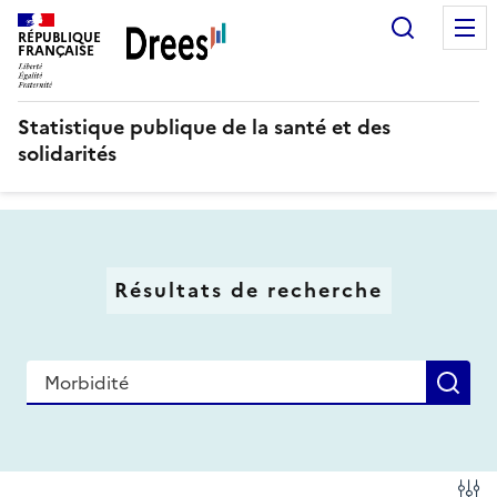
Aller
Recherc
au
RÉPUBLIQUE
FRANÇAISE
contenu
principal
Statistique publique de la santé et des
solidarités
Résultats de recherche
Recherche
Re
Fi