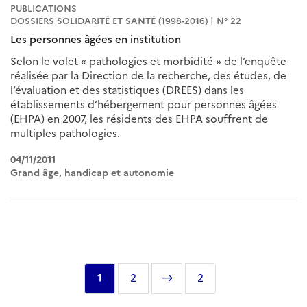
PUBLICATIONS
DOSSIERS SOLIDARITÉ ET SANTÉ (1998-2016) | N° 22
Les personnes âgées en institution
Selon le volet « pathologies et morbidité » de l’enquête
réalisée par la Direction de la recherche, des études, de
l’évaluation et des statistiques (DREES) dans les
établissements d’hébergement pour personnes âgées
(EHPA) en 2007, les résidents des EHPA souffrent de
multiples pathologies.
04/11/2011
Grand âge, handicap et autonomie
Pagination
Page
1
Page
2
Page
Dernière
2
courante
suivante
page