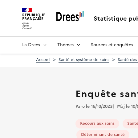
Aller
au
RÉPUBLIQUE
contenu
Statistique pub
FRANÇAISE
principal
La Drees
Thèmes
Sources et enquêtes
Accueil
Santé et système de soins
Santé des
Enquête san
Paru le 16/10/2023
Màj le 10
Recours aux soins
Sant
Déterminant de santé