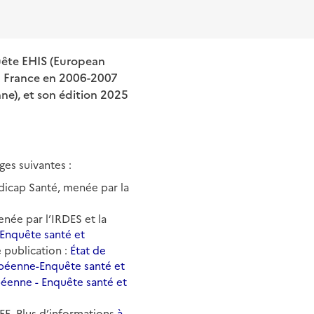
quête EHIS (European
en France en 2006-2007
ne), et son édition 2025
ges suivantes :
dicap Santé, menée par la
enée par l’IRDES et la
Enquête santé et
e publication :
État de
ropéenne-Enquête santé et
péenne - Enquête santé et
SEE. Plus d’informations
à