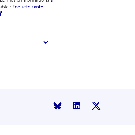
ible :
Enquête santé
.
Bluesky
LinkedIn
Twitter