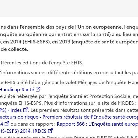
ans dans l’ensemble des pays de l’Union européenne, l’en
enquête européenne par entretiens sur la santé) a eu lieu 
 en 2014 (EHIS-ESPS), en 2019 (enquête de santé européen
de collecte.
ifférentes éditions de l’enquête EHIS.
informations sur ces différentes éditions en consultant les pa
ête EHIS a été hébergée par le volet Ménages de l’enquête Han
Handicap-Santé
.
te a été hébergée par l’enquête Santé et Protection Sociale, m
nquête EHIS-ESPS. Plus d’informations sur le site de l’IRDES :
PS) - Irdes
. Les premiers résultats sont présentés dans cett
 facteurs de risque - Premiers résultats de l'Enquête santé eu
14
ou dans ce rapport :
Rapport 566 : L'Enquête santé euro
HIS-ESPS) 2014. IRDES
te a été menée par la Drees, avec l’appui de l’IRDES et de l’IN