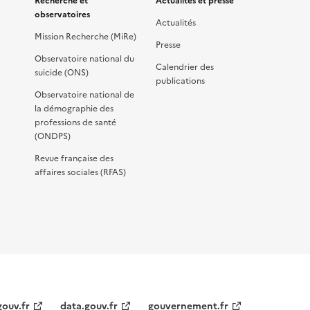
Recherche et
Actualités et presse
observatoires
Actualités
Mission Recherche (MiRe)
Presse
Observatoire national du
Calendrier des
suicide (ONS)
publications
Observatoire national de
la démographie des
professions de santé
(ONDPS)
Revue française des
affaires sociales (RFAS)
gouv.fr
data.gouv.fr
gouvernement.fr