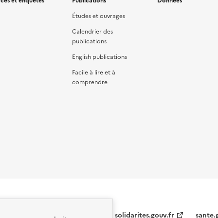
ces et enquêtes
Publications
Données
Études et ouvrages
Calendrier des
publications
English publications
Facile à lire et à
comprendre
solidarites.gouv.fr
sante.