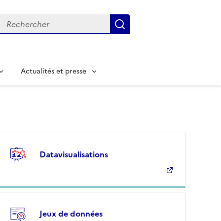
Rechercher
Submit
Input to search in solr server by keyword
Actualités et presse
Datavisualisations
Jeux de données