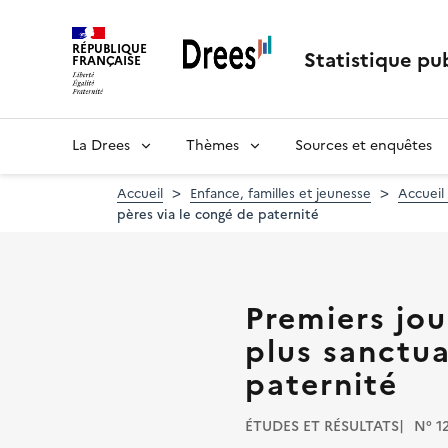
Aller
au
RÉPUBLIQUE
contenu
Statistique pub
FRANÇAISE
principal
La Drees
Thèmes
Sources et enquêtes
Accueil
Enfance, familles et jeunesse
Accueil
pères via le congé de paternité
Premiers jou
plus sanctua
paternité
ÉTUDES ET RÉSULTATS
N° 1