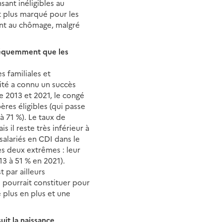
sant inéligibles au
art plus marqué pour les
sont au chômage, malgré
fréquemment que les
s familiales et
ité a connu un succès
e 2013 et 2021, le congé
ères éligibles (qui passe
à 71 %). Le taux de
 il reste très inférieur à
salariés en CDI dans le
les deux extrêmes : leur
3 à 51 % en 2021).
 par ailleurs
 pourrait constituer pour
plus en plus et une
it la naissance