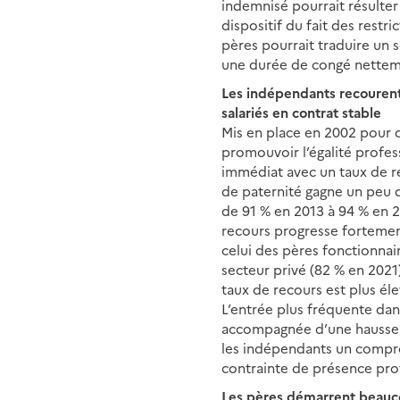
indemnisé pourrait résulter
dispositif du fait des restri
pères pourrait traduire un s
une durée de congé nettem
Les indépendants recourent
salariés en contrat stable
Mis en place en 2002 pour dé
promouvoir l’égalité profe
immédiat avec un taux de re
de paternité gagne un peu de
de 91 % en 2013 à 94 % en 20
recours progresse fortement
celui des pères fonctionnair
secteur privé (82 % en 2021)
taux de recours est plus él
L’entrée plus fréquente dans
accompagnée d’une hausse d
les indépendants un compro
contrainte de présence prof
Les pères démarrent beaucou