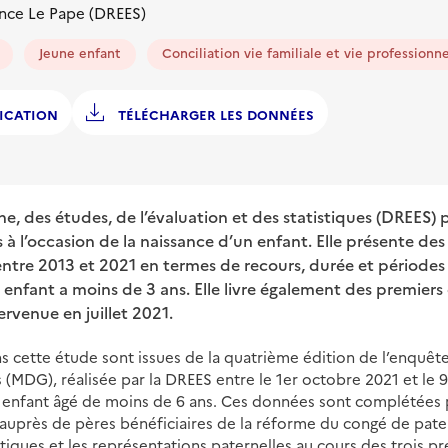
nce Le Pape (DREES)
Jeune enfant
Conciliation vie familiale et vie professionne
ICATION
TÉLÉCHARGER LES DONNÉES
he, des études, de l’évaluation et des statistiques (DREES) 
 à l’occasion de la naissance d’un enfant. Elle présente des 
entre 2013 et 2021 en termes de recours, durée et périodes
 enfant a moins de 3 ans. Elle livre également des premiers
rvenue en juillet 2021.
s cette étude sont issues de la quatrième édition de l’enquê
s (MDG), réalisée par la DREES entre le 1er octobre 2021 et le 
enfant âgé de moins de 6 ans. Ces données sont complétées pa
uprès de pères bénéficiaires de la réforme du congé de patern
tiques et les représentations paternelles au cours des trois p