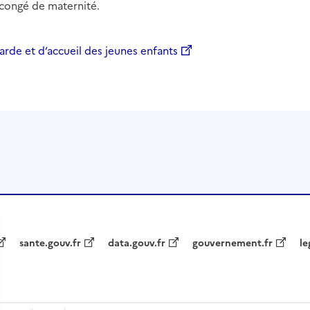
u congé de maternité.
rde et d’accueil des jeunes enfants
sante.gouv.fr
data.gouv.fr
gouvernement.fr
le