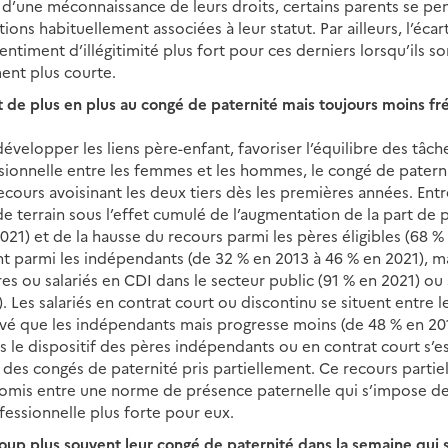
 d’une méconnaissance de leurs droits, certains parents se pen
ctions habituellement associées à leur statut. Par ailleurs, l’éc
entiment d’illégitimité plus fort pour ces derniers lorsqu’ils 
ent plus courte.
 de plus en plus au congé de paternité mais toujours moins 
velopper les liens père-enfant, favoriser l’équilibre des tâche
ssionnelle entre les femmes et les hommes, le congé de patern
cours avoisinant les deux tiers dès les premières années. Entr
 terrain sous l’effet cumulé de l’augmentation de la part de p
21) et de la hausse du recours parmi les pères éligibles (68 % 
 parmi les indépendants (de 32 % en 2013 à 46 % en 2021), mais
es ou salariés en CDI dans le secteur public (91 % en 2021) ou 
. Les salariés en contrat court ou discontinu se situent entre 
evé que les indépendants mais progresse moins (de 48 % en 201
 le dispositif des pères indépendants ou en contrat court s’est
es congés de paternité pris partiellement. Ce recours partiel
mis entre une norme de présence paternelle qui s’impose de 
essionnelle plus forte pour eux.
p plus souvent leur congé de paternité dans la semaine qui su