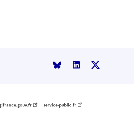
Bluesky
LinkedIn
Twitter
gifrance.gouv.fr
service-public.fr