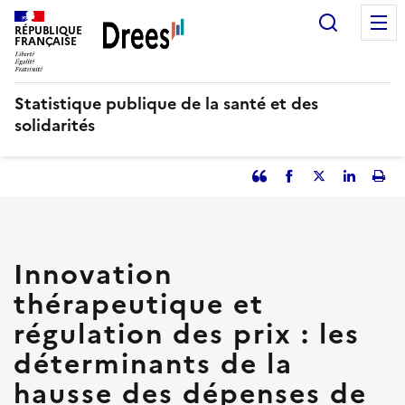
Aller
Recherc
au
RÉPUBLIQUE
FRANÇAISE
contenu
principal
Statistique publique de la santé et des
solidarités
Partager
Facebook
Partager
Partager
Imp
l'article
l'article
l'article
l'art
en
sur
sur
tant
Twitter
Linked
que
in
Innovation
citation
thérapeutique et
régulation des prix : les
déterminants de la
hausse des dépenses de