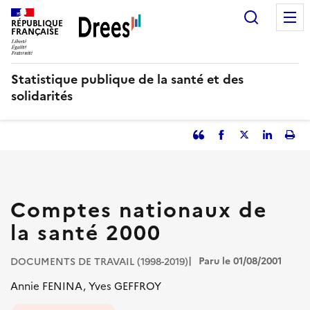
Aller
Recherc
au
RÉPUBLIQUE
FRANÇAISE
contenu
principal
Statistique publique de la santé et des
solidarités
Partager
Facebook
Partager
Partager
Imp
l'article
l'article
l'article
l'art
en
sur
sur
tant
Twitter
Linked
que
in
Comptes nationaux de
citation
la santé 2000
Paru le 01/08/2001
DOCUMENTS DE TRAVAIL (1998-2019)
Annie FENINA, Yves GEFFROY