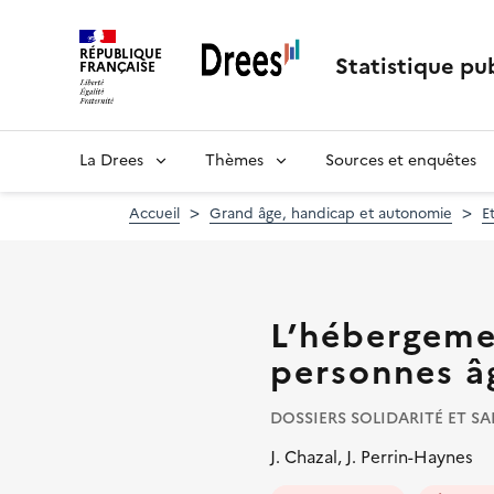
Aller
au
RÉPUBLIQUE
contenu
Statistique pub
FRANÇAISE
principal
La Drees
Thèmes
Sources et enquêtes
Accueil
Grand âge, handicap et autonomie
E
L’hébergeme
personnes â
DOSSIERS SOLIDARITÉ ET SAN
J. Chazal, J. Perrin-Haynes