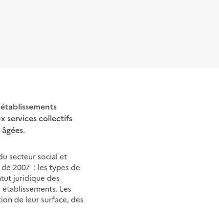
s établissements
services collectifs
 âgées.
u secteur social et
 de 2007 : les types de
atut juridique des
s établissements. Les
on de leur surface, des