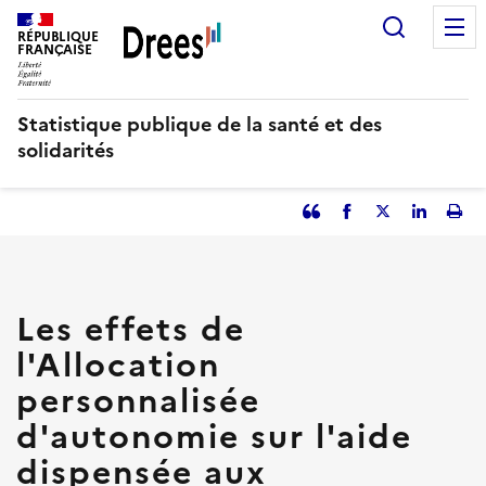
Aller
Recherc
au
RÉPUBLIQUE
FRANÇAISE
contenu
principal
Statistique publique de la santé et des
solidarités
Partager
Facebook
Partager
Partager
Imp
l'article
l'article
l'article
l'art
en
sur
sur
tant
Twitter
Linked
que
in
Les effets de
citation
l'Allocation
personnalisée
d'autonomie sur l'aide
dispensée aux