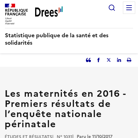
Aller
Recherc
au
RÉPUBLIQUE
FRANÇAISE
contenu
principal
Statistique publique de la santé et des
solidarités
Partager
Facebook
Partager
Partager
Imp
l'article
l'article
l'article
l'art
en
sur
sur
tant
Twitter
Linked
que
in
Les maternités en 2016 -
citation
Premiers résultats de
l’enquête nationale
périnatale
Paru le 11/10/2017
ÉTUDES ET RÉSULTATS
N° 1031