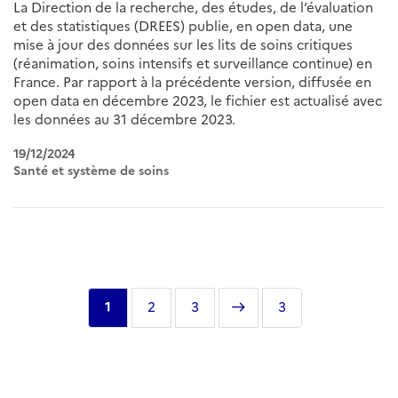
La Direction de la recherche, des études, de l’évaluation
et des statistiques (DREES) publie, en open data, une
mise à jour des données sur les lits de soins critiques
(réanimation, soins intensifs et surveillance continue) en
France. Par rapport à la précédente version, diffusée en
open data en décembre 2023, le fichier est actualisé avec
les données au 31 décembre 2023.
19/12/2024
Santé et système de soins
Pagination
Page
1
Page
2
Page
3
Page
Dernière
3
courante
suivante
page