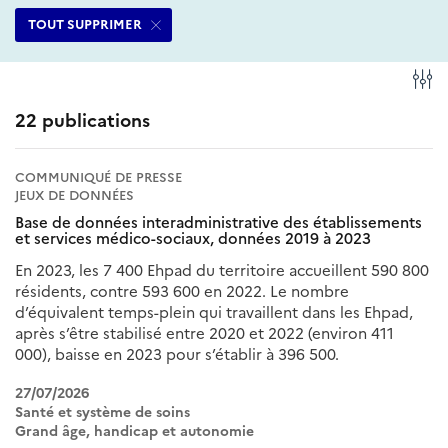
filtres
ce
ce
TOUT SUPPRIMER
sélectionnés
filtre
filtre
Fi
22 publications
COMMUNIQUÉ DE PRESSE
JEUX DE DONNÉES
Base de données interadministrative des établissements
et services médico-sociaux, données 2019 à 2023
En 2023, les 7 400 Ehpad du territoire accueillent 590 800
résidents, contre 593 600 en 2022. Le nombre
d’équivalent temps-plein qui travaillent dans les Ehpad,
après s’être stabilisé entre 2020 et 2022 (environ 411
000), baisse en 2023 pour s’établir à 396 500.
27/07/2026
Santé et système de soins
Grand âge, handicap et autonomie