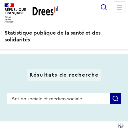
Aller
Recherc
au
RÉPUBLIQUE
FRANÇAISE
contenu
principal
Statistique publique de la santé et des
solidarités
Résultats de recherche
Recherche
Re
Fi