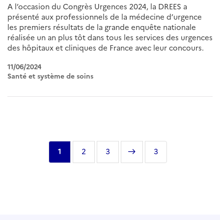
A l’occasion du Congrès Urgences 2024, la DREES a
présenté aux professionnels de la médecine d’urgence
les premiers résultats de la grande enquête nationale
réalisée un an plus tôt dans tous les services des urgences
des hôpitaux et cliniques de France avec leur concours.
11/06/2024
Santé et système de soins
Pagination
Page
1
Page
2
Page
3
Page
Dernière
3
courante
suivante
page