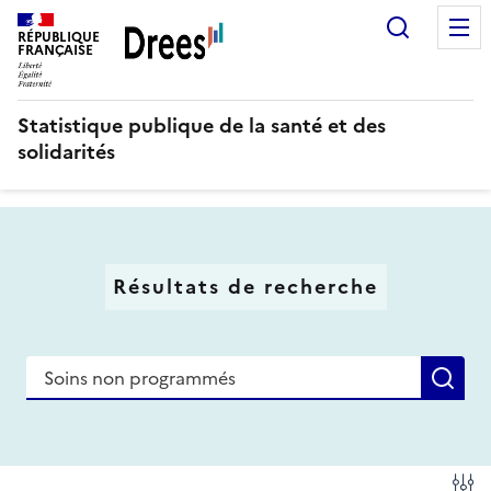
Aller
Recherc
au
RÉPUBLIQUE
FRANÇAISE
contenu
principal
Statistique publique de la santé et des
solidarités
Résultats de recherche
Recherche
Re
Fi