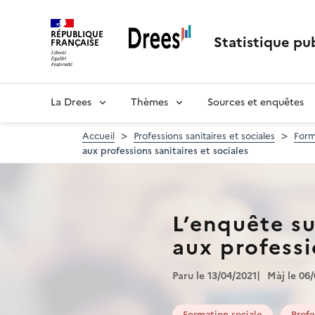
Aller
au
RÉPUBLIQUE
contenu
Statistique pub
FRANÇAISE
principal
La Drees
Thèmes
Sources et enquêtes
Accueil
Professions sanitaires et sociales
Form
aux professions sanitaires et sociales
L’enquête su
aux professi
Paru le 13/04/2021
Màj le 06
Formation sociale
Profe