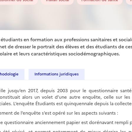
t étudiants en formation aux professions sanitaires et social
et de dresser le portrait des élèves et des étudiants de c
colaire et leurs caractéristiques sociodémographiques.
hodologie
Informations juridiques
lle jusqu’en 2017, depuis 2003 pour le questionnaire sant
 constituait alors un volet d’une autre enquête, celle sur le
ociales. L’enquête Étudiants est quinquennale depuis la collect
sement de l’enquête s’est opéré sur les aspects suivants :
 le questionnaire anciennement papier est dorénavant rempli pa
l a été révisé, et permet notamment de mieux décrire les p